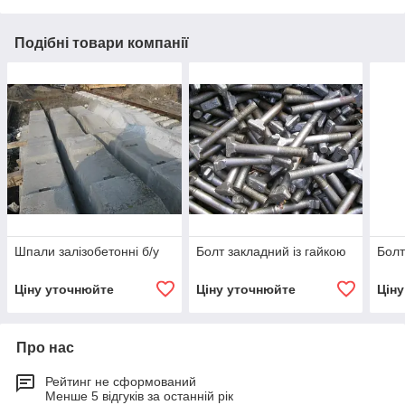
Подібні товари компанії
Шпали залізобетонні б/у
Болт закладний із гайкою
Болт
Ціну уточнюйте
Ціну уточнюйте
Цін
Про нас
Рейтинг не сформований
Менше 5 відгуків за останній рік