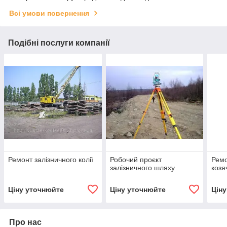
Всі умови повернення
Подібні послуги компанії
Ремонт залізничного колії
Робочий проєкт
Ремо
залізничного шляху
козя
Ціну уточнюйте
Ціну уточнюйте
Цін
Про нас